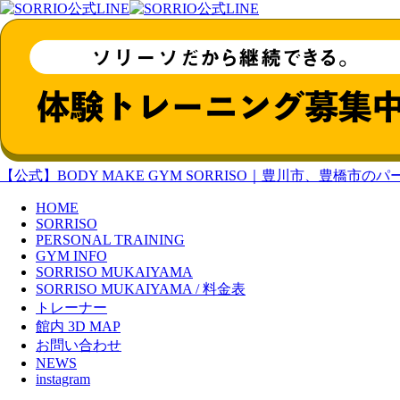
【公式】BODY MAKE GYM SORRISO｜豊川市、豊橋
HOME
SORRISO
PERSONAL TRAINING
GYM INFO
SORRISO MUKAIYAMA
SORRISO MUKAIYAMA / 料金表
トレーナー
館内 3D MAP
お問い合わせ
NEWS
instagram